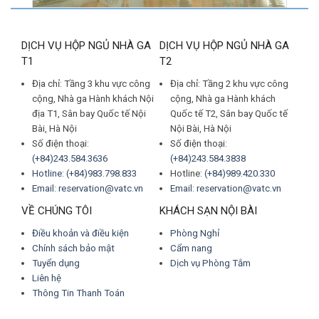
DỊCH VỤ HỘP NGỦ NHÀ GA
DỊCH VỤ HỘP NGỦ NHÀ GA
T1
T2
Địa chỉ: Tầng 3 khu vực công
Địa chỉ: Tầng 2 khu vực công
cộng, Nhà ga Hành khách Nội
cộng, Nhà ga Hành khách
địa T1, Sân bay Quốc tế Nội
Quốc tế T2, Sân bay Quốc tế
Bài, Hà Nội
Nội Bài, Hà Nội
Số điện thoại:
Số điện thoại:
(+84)243.584.3636
(+84)243.584.3838
Hotline: (+84)983.798.833
Hotline:
(+84)989.420.330
Email: reservation@vatc.vn
Email: reservation@vatc.vn
VỀ CHÚNG TÔI
KHÁCH SẠN NỘI BÀI
Điều khoản và điều kiện
Phòng Nghỉ
Chính sách bảo mật
Cẩm nang
Tuyển dụng
Dịch vụ Phòng Tắm
Liên hệ
Thông Tin Thanh Toán