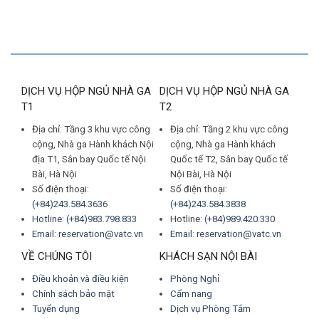
DỊCH VỤ HỘP NGỦ NHÀ GA
DỊCH VỤ HỘP NGỦ NHÀ GA
T1
T2
Địa chỉ: Tầng 3 khu vực công
Địa chỉ: Tầng 2 khu vực công
cộng, Nhà ga Hành khách Nội
cộng, Nhà ga Hành khách
địa T1, Sân bay Quốc tế Nội
Quốc tế T2, Sân bay Quốc tế
Bài, Hà Nội
Nội Bài, Hà Nội
Số điện thoại:
Số điện thoại:
(+84)243.584.3636
(+84)243.584.3838
Hotline: (+84)983.798.833
Hotline:
(+84)989.420.330
Email: reservation@vatc.vn
Email: reservation@vatc.vn
VỀ CHÚNG TÔI
KHÁCH SẠN NỘI BÀI
Điều khoản và điều kiện
Phòng Nghỉ
Chính sách bảo mật
Cẩm nang
Tuyển dụng
Dịch vụ Phòng Tắm