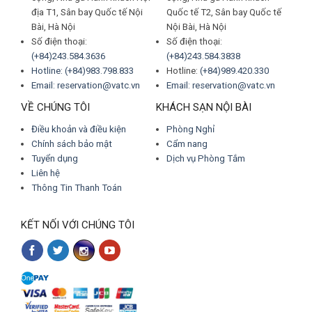
địa T1, Sân bay Quốc tế Nội
Quốc tế T2, Sân bay Quốc tế
Bài, Hà Nội
Nội Bài, Hà Nội
Số điện thoại:
Số điện thoại:
(+84)243.584.3636
(+84)243.584.3838
Hotline: (+84)983.798.833
Hotline:
(+84)989.420.330
Email: reservation@vatc.vn
Email: reservation@vatc.vn
VỀ CHÚNG TÔI
KHÁCH SẠN NỘI BÀI
Điều khoản và điều kiện
Phòng Nghỉ
Chính sách bảo mật
Cẩm nang
Tuyển dụng
Dịch vụ Phòng Tắm
Liên hệ
Thông Tin Thanh Toán
KẾT NỐI VỚI CHÚNG TÔI