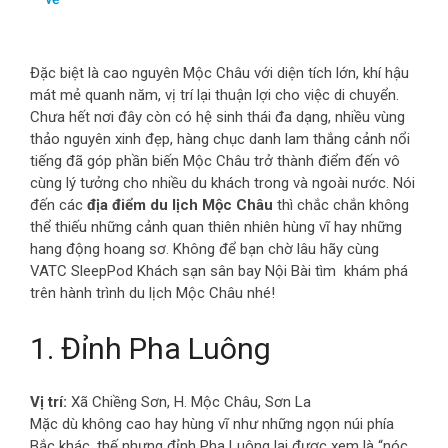
Đặc biệt là cao nguyên Mộc Châu với diện tích lớn, khí hậu
mát mẻ quanh năm, vị trí lại thuận lợi cho việc di chuyển.
Chưa hết nơi đây còn có hệ sinh thái đa dạng, nhiều vùng
thảo nguyên xinh đẹp, hàng chục danh lam thắng cảnh nổi
tiếng đã góp phần biến Mộc Châu trở thành điểm đến vô
cùng lý tưởng cho nhiều du khách trong và ngoài nước. Nói
đến các
địa điểm du lịch Mộc Châu
thì chắc chắn không
thể thiếu những cảnh quan thiên nhiên hùng vĩ hay những
hang động hoang sơ. Không để bạn chờ lâu hãy cùng
VATC SleepPod Khách sạn sân bay Nội Bài tìm khám phá
trên hành trình du lịch Mộc Châu nhé!
1. Đỉnh Pha Luông
Vị trí:
Xã Chiềng Sơn, H. Mộc Châu, Sơn La
Mặc dù không cao hay hùng vĩ như những ngọn núi phía
Bắc khác, thế nhưng đỉnh Pha Luông lại được xem là “nóc